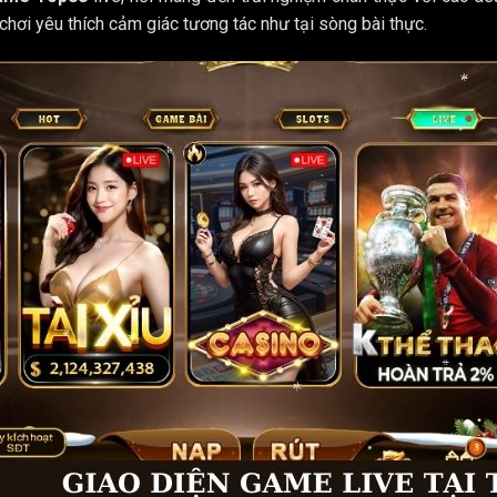
chơi yêu thích cảm giác tương tác như tại sòng bài thực.