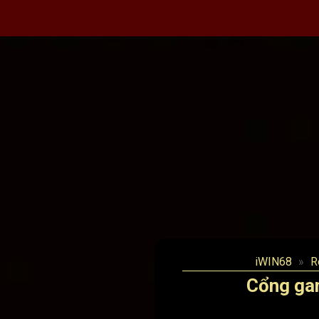
Bỏ
qua
nội
dung
iWIN68
»
R
Cổng gam