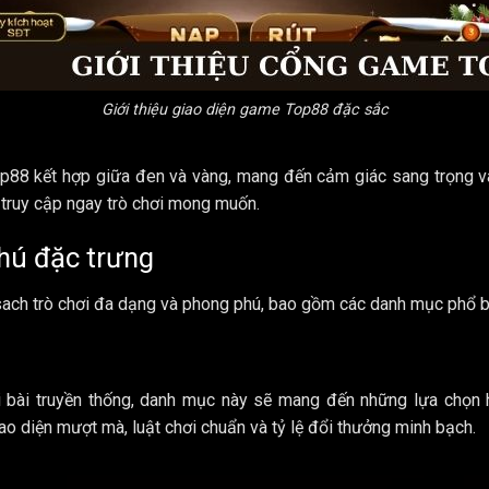
Giới thiệu giao diện game Top88 đặc sắc
op88 kết hợp giữa đen và vàng, mang đến cảm giác sang trọng v
n truy cập ngay trò chơi mong muốn.
hú đặc trưng
sach trò chơi đa dạng và phong phú, bao gồm các danh mục phổ b
ơi bài truyền thống, danh mục này sẽ mang đến những lựa chọn
ao diện mượt mà, luật chơi chuẩn và tỷ lệ đổi thưởng minh bạch.