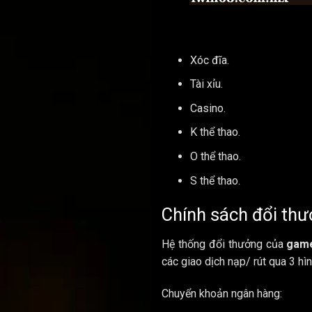
Xóc đĩa.
Tài xỉu.
Casino.
K thể thao.
O thể thao.
S thể thao.
Chính sách đổi th
Hệ thống đổi thưởng của
gam
các giao dịch nạp/ rút qua 3 hì
Chuyển khoản ngân hàng: