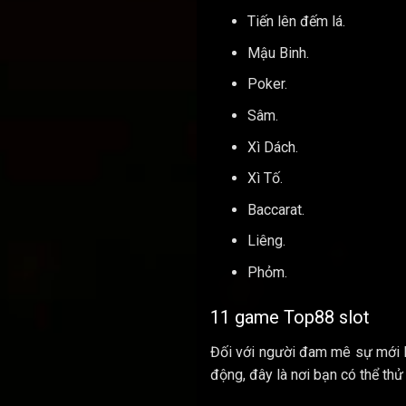
Tiến lên đếm lá.
Mậu Binh.
Poker.
Sâm.
Xì Dách.
Xì Tố.
Baccarat.
Liêng.
Phỏm.
11 game Top88 slot
Đối với người đam mê sự mới lạ
động, đây là nơi bạn có thể thử