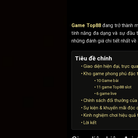
Game Top88
đang trở thành m
tính năng đa dạng và sự đầu 
những đánh giá chi tiết nhất về
Tiêu đề chính
Giao diện hiện đại, trực 
Kho game phong phú đặc 
10 Game bài
11 game Top88 slot
6 game live
Chính sách đổi thưởng củ
Sự kiện & khuyến mãi độc 
Kinh nghiệm chơi hiệu quả
Lời kết