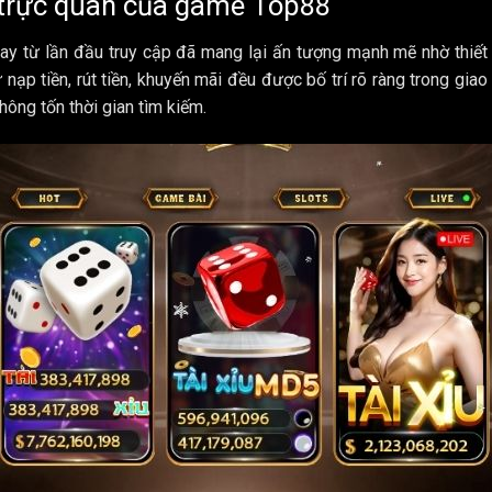
, trực quan của game Top88
y từ lần đầu truy cập đã mang lại ấn tượng mạnh mẽ nhờ thiết k
ạp tiền, rút tiền, khuyến mãi đều được bố trí rõ ràng trong giao
ông tốn thời gian tìm kiếm.