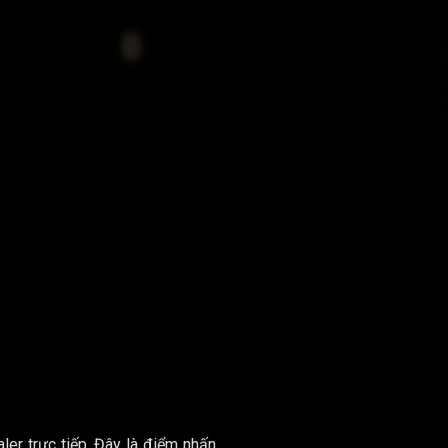
ler trực tiếp. Đây là điểm nhấn